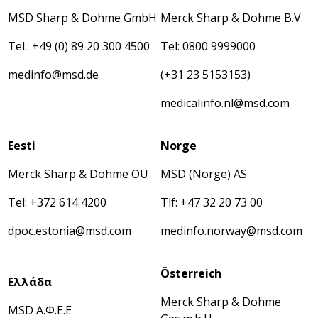
MSD Sharp & Dohme GmbH
Merck Sharp & Dohme B.V.
Tel.: +49 (0) 89 20 300 4500
Tel: 0800 9999000
medinfo@msd.de
(+31 23 5153153)
medicalinfo.nl@msd.com
Eesti
Norge
Merck Sharp & Dohme OÜ
MSD (Norge) AS
Tel: +372 614 4200
Tlf: +47 32 20 73 00
dpoc.estonia@msd.com
medinfo.norway@msd.com
Österreich
Eλλάδα
Merck Sharp & Dohme
MSD Α.Φ.Ε.Ε