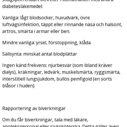
diabetesläkemedel:
Vanliga: lågt blodsocker, huvudvärk, övre
luftvägsinfektion, täppt eller rinnande näsa och halsont,
artros, smärta i armar eller ben.
Mindre vanliga: yrsel, förstoppning, klåda
Sällsynta: minskat antal blodplättar
Ingen känd frekvens: njurbesvär (som ibland kräver
dialys), kräkningar, ledvärk, muskelsmärta, ryggsmärta,
interstitiell lungsjukdom, bullös pemfigoid (en sorts
blåsor i huden).
Rapportering av biverkningar
Om du får biverkningar, tala med läkare,
apotekspersonal eller sjuksköterska. Detta gäller även