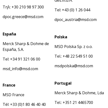
Ges.m.b.H.
Τηλ: +30 210 98 97 300
Tel: +43 (0) 1 26 044
dpoc.greece@msd.com
dpoc_austria@msd.com
España
Polska
Merck Sharp & Dohme de
MSD Polska Sp. z o.o.
España, S.A.
Tel.: +48 22 549 51 00
Tel: +34 91 321 06 00
msdpolska@msd.com
msd_info@msd.com
Portugal
France
Merck Sharp & Dohme, Lda
MSD France
Tel.: +351 21 4465700
Tél: +33 (0)1 80 46 40 40