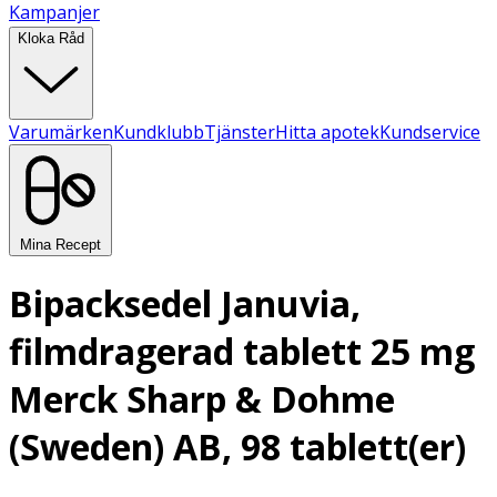
Kampanjer
Kloka Råd
Varumärken
Kundklubb
Tjänster
Hitta apotek
Kundservice
Mina Recept
Bipacksedel Januvia,
filmdragerad tablett 25 mg
Merck Sharp & Dohme
(Sweden) AB, 98 tablett(er)