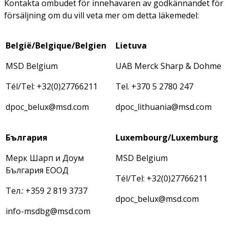
Kontakta ombudet för innehavaren av godkännandet för
försäljning om du vill veta mer om detta läkemedel:
België/Belgique/Belgien
Lietuva
MSD Belgium
UAB Merck Sharp & Dohme
Tél/Tel: +32(0)27766211
Tel. +370 5 2780 247
dpoc_belux@msd.com
dpoc_lithuania@msd.com
България
Luxembourg/Luxemburg
Мерк Шарп и Доум
MSD Belgium
България ЕООД
Tél/Tel: +32(0)27766211
Тел.: +359 2 819 3737
dpoc_belux@msd.com
info-msdbg@msd.com