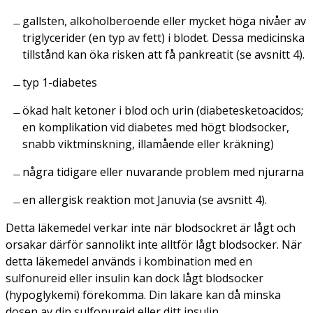
gallsten, alkoholberoende eller mycket höga nivåer av
triglycerider (en typ av fett) i blodet. Dessa medicinska
tillstånd kan öka risken att få pankreatit (se avsnitt 4).
typ 1-diabetes
ökad halt ketoner i blod och urin (diabetesketoacidos;
en komplikation vid diabetes med högt blodsocker,
snabb viktminskning, illamående eller kräkning)
några tidigare eller nuvarande problem med njurarna
en allergisk reaktion mot Januvia (se avsnitt 4).
Detta läkemedel verkar inte när blodsockret är lågt och
orsakar därför sannolikt inte alltför lågt blodsocker. När
detta läkemedel används i kombination med en
sulfonureid eller insulin kan dock lågt blodsocker
(hypoglykemi) förekomma. Din läkare kan då minska
dosen av din sulfonureid eller ditt insulin.