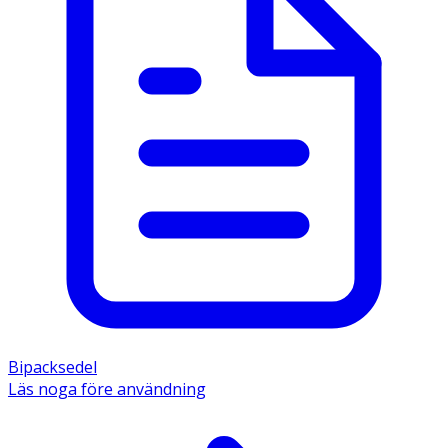
Bipacksedel
Läs noga före användning