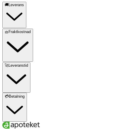
🚚Leverans
🧺Fraktkostnad
🚀Leveranstid
💳Betalning