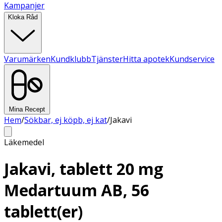
Kampanjer
Kloka Råd
Varumärken
Kundklubb
Tjänster
Hitta apotek
Kundservice
Mina Recept
Hem
/
Sökbar, ej köpb, ej kat
/
Jakavi
Läkemedel
Jakavi, tablett 20 mg
Medartuum AB, 56
tablett(er)