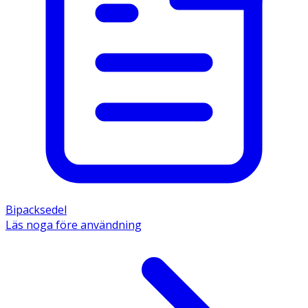
Bipacksedel
Läs noga före användning