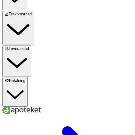
🧺Fraktkostnad
🚀Leveranstid
💳Betalning