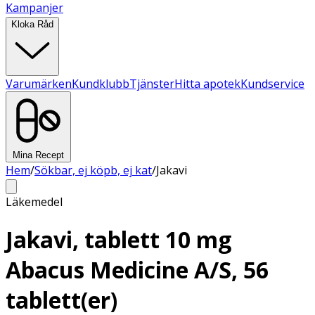
Kampanjer
Kloka Råd
Varumärken
Kundklubb
Tjänster
Hitta apotek
Kundservice
Mina Recept
Hem
/
Sökbar, ej köpb, ej kat
/
Jakavi
Läkemedel
Jakavi, tablett 10 mg
Abacus Medicine A/S, 56
tablett(er)