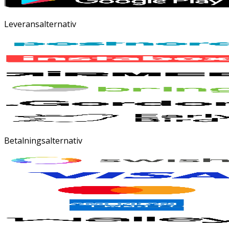
Leveransalternativ
Betalningsalternativ