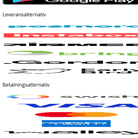
Leveransalternativ
Betalningsalternativ