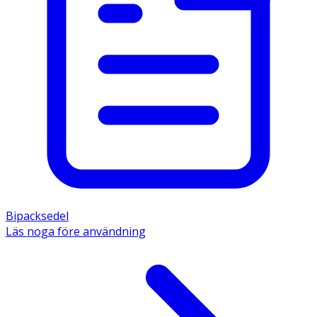
Bipacksedel
Läs noga före användning