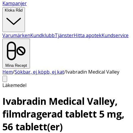
Kampanjer
Kloka Råd
Varumärken
Kundklubb
Tjänster
Hitta apotek
Kundservice
Mina Recept
Hem
/
Sökbar, ej köpb, ej kat
/
Ivabradin Medical Valley
Läkemedel
Ivabradin Medical Valley,
filmdragerad tablett 5 mg,
56 tablett(er)