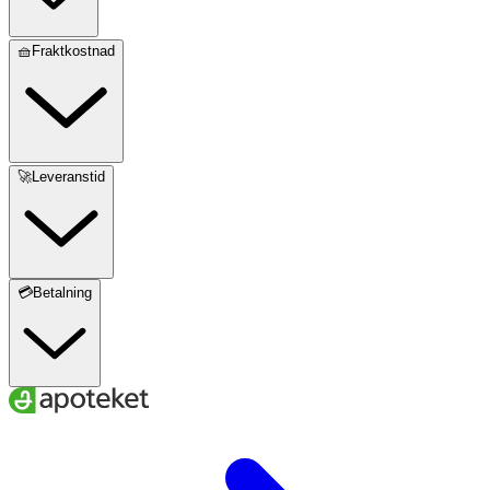
🧺Fraktkostnad
🚀Leveranstid
💳Betalning