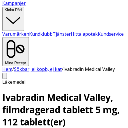
Kampanjer
Kloka Råd
Varumärken
Kundklubb
Tjänster
Hitta apotek
Kundservice
Mina Recept
Hem
/
Sökbar, ej köpb, ej kat
/
Ivabradin Medical Valley
Läkemedel
Ivabradin Medical Valley,
filmdragerad tablett 5 mg,
112 tablett(er)