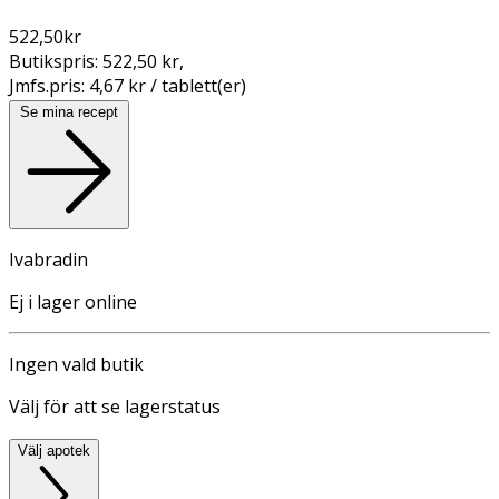
522,50
kr
Butikspris:
522,50 kr
,
Jmfs.pris:
4,67 kr / tablett(er)
Se mina recept
Ivabradin
Ej i lager online
Ingen vald butik
Välj för att se lagerstatus
Välj apotek