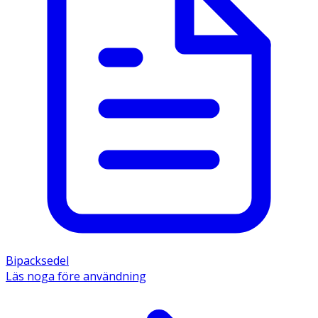
Bipacksedel
Läs noga före användning