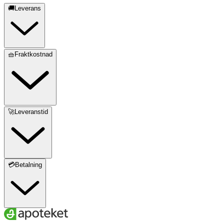
🚚Leverans
🧺Fraktkostnad
🚀Leveranstid
💳Betalning