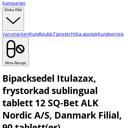
Kampanjer
Kloka Råd
Varumärken
Kundklubb
Tjänster
Hitta apotek
Kundservice
Mina Recept
Bipacksedel Itulazax,
frystorkad sublingual
tablett 12 SQ-Bet ALK
Nordic A/S, Danmark Filial,
90 tablett(er)