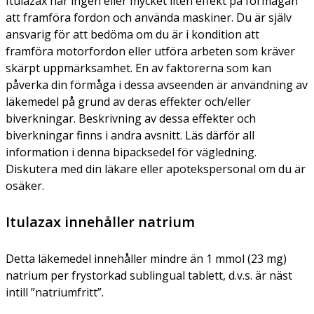
Itulazax har ingen eller mycket liten effekt på förmågan
att framföra fordon och använda maskiner. Du är själv
ansvarig för att bedöma om du är i kondition att
framföra motorfordon eller utföra arbeten som kräver
skärpt uppmärksamhet. En av faktorerna som kan
påverka din förmåga i dessa avseenden är användning av
läkemedel på grund av deras effekter och/eller
biverkningar. Beskrivning av dessa effekter och
biverkningar finns i andra avsnitt. Läs därför all
information i denna bipacksedel för vägledning.
Diskutera med din läkare eller apotekspersonal om du är
osäker.
Itulazax innehåller natrium
Detta läkemedel innehåller mindre än 1 mmol (23 mg)
natrium per frystorkad sublingual tablett, d.v.s. är näst
intill ”natriumfritt”.