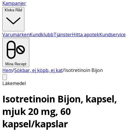
Kampanjer
Kloka Råd
Varumärken
Kundklubb
Tjänster
Hitta apotek
Kundservice
Mina Recept
Hem
/
Sökbar, ej köpb, ej kat
/
Isotretinoin Bijon
Läkemedel
Isotretinoin Bijon, kapsel,
mjuk 20 mg, 60
kapsel/kapslar