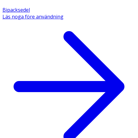
Bipacksedel
Läs noga före användning