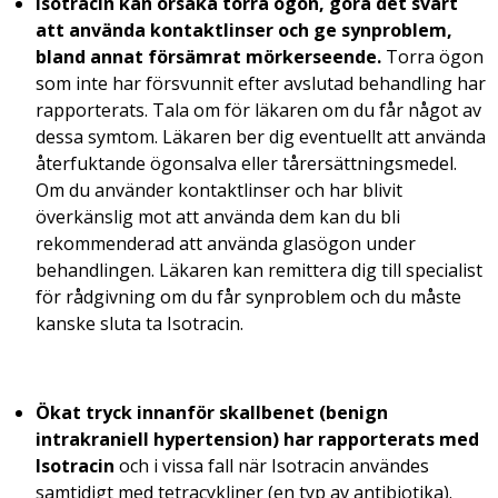
Isotracin kan orsaka torra ögon, göra det svårt
att använda kontaktlinser och ge synproblem,
bland annat försämrat mörkerseende.
Torra ögon
som inte har försvunnit efter avslutad behandling har
rapporterats. Tala om för läkaren om du får något av
dessa symtom. Läkaren ber dig eventuellt att använda
återfuktande ögonsalva eller tårersättningsmedel.
Om du använder kontaktlinser och har blivit
överkänslig mot att använda dem kan du bli
rekommenderad att använda glasögon under
behandlingen. Läkaren kan remittera dig till specialist
för rådgivning om du får synproblem och du måste
kanske sluta ta Isotracin.
Ökat tryck innanför skallbenet (benign
intrakraniell hypertension) har rapporterats med
Isotracin
och i vissa fall när Isotracin användes
samtidigt med tetracykliner (en typ av antibiotika).