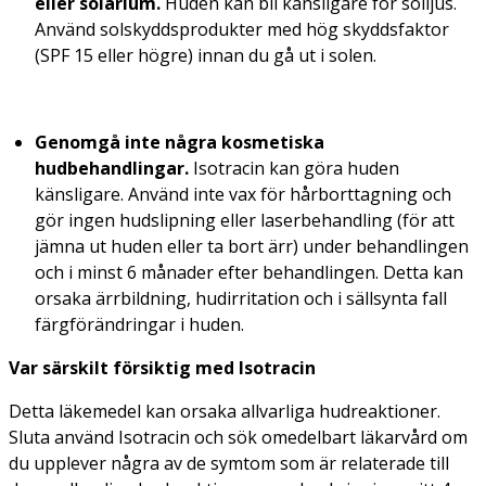
eller solarium.
Huden kan bli känsligare för solljus.
Använd solskyddsprodukter med hög skyddsfaktor
(SPF 15 eller högre) innan du gå ut i solen.
Genomgå inte några kosmetiska
hudbehandlingar.
Isotracin kan göra huden
känsligare. Använd inte vax för hårborttagning och
gör ingen hudslipning eller laserbehandling (för att
jämna ut huden eller ta bort ärr) under behandlingen
och i minst 6 månader efter behandlingen. Detta kan
orsaka ärrbildning, hudirritation och i sällsynta fall
färgförändringar i huden.
Var särskilt försiktig med Isotracin
Detta läkemedel kan orsaka allvarliga hudreaktioner.
Sluta använd Isotracin och sök omedelbart läkarvård om
du upplever några av de symtom som är relaterade till