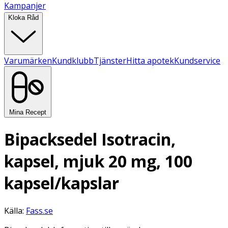
Kampanjer
Kloka Råd
Varumärken
Kundklubb
Tjänster
Hitta apotek
Kundservice
Mina Recept
Bipacksedel Isotracin,
kapsel, mjuk 20 mg, 100
kapsel/kapslar
Källa:
Fass.se