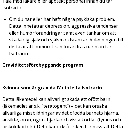
Tala med läkare eller apotekspersonal innan du tar
Isotracin.
Om du har eller har haft några psykiska problem.
Detta innefattar depression, aggressiva tendenser
eller humörförändringar samt även tankar om att
skada dig själv och självmordstankar. Anledningen till
detta är att humöret kan förändras när man tar
Isotracin.
Graviditetsförebyggande program
Kvinnor som är gravida får inte ta Isotracin
Detta läkemedel kan allvarligt skada ett ofött barn
(läkemedlet är s.k. ”teratogent”) – det kan orsaka
allvarliga missbildningar av det ofödda barnets hjärna,
ansikte, öron, ögon, hjärta och vissa körtlar (tymus och
bisköldkörteln). Det ökar också risken för missfall. Detta