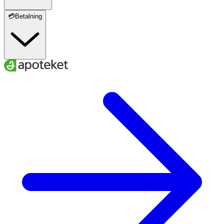
💳Betalning