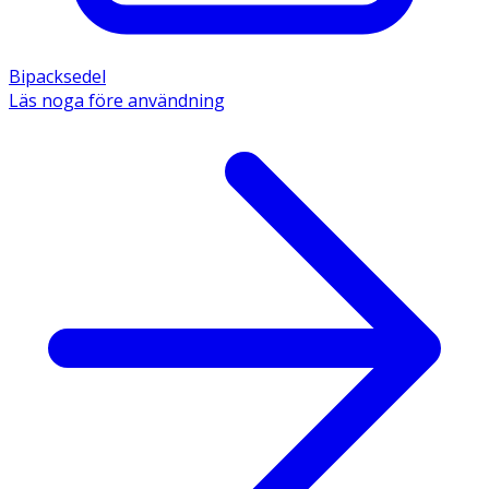
Bipacksedel
Läs noga före användning