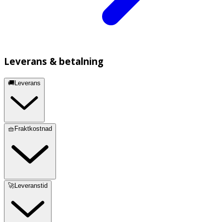
Leverans & betalning
🚚Leverans
🧺Fraktkostnad
🚀Leveranstid