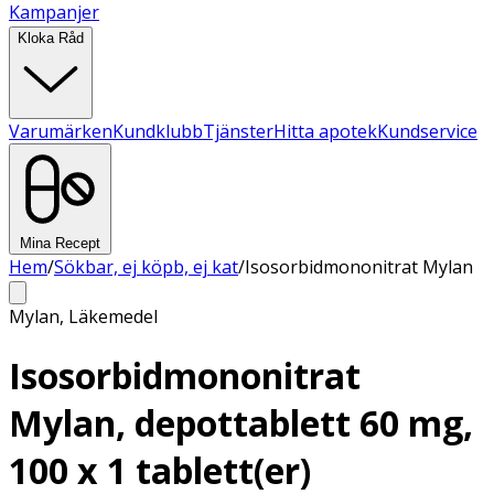
Kampanjer
Kloka Råd
Varumärken
Kundklubb
Tjänster
Hitta apotek
Kundservice
Mina Recept
Hem
/
Sökbar, ej köpb, ej kat
/
Isosorbidmononitrat Mylan
Mylan
,
Läkemedel
Isosorbidmononitrat
Mylan, depottablett 60 mg,
100 x 1 tablett(er)