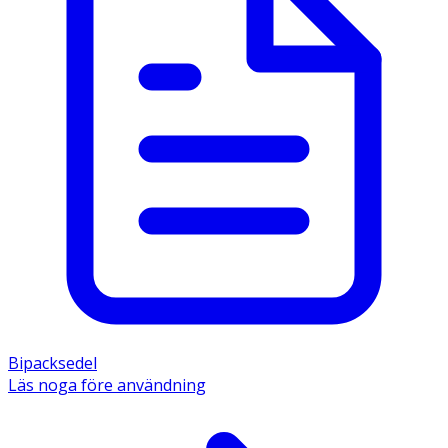
Bipacksedel
Läs noga före användning