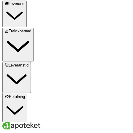
🚚Leverans
🧺Fraktkostnad
🚀Leveranstid
💳Betalning