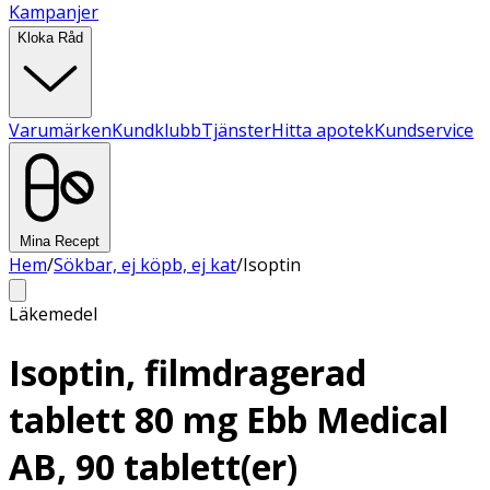
Kampanjer
Kloka Råd
Varumärken
Kundklubb
Tjänster
Hitta apotek
Kundservice
Mina Recept
Hem
/
Sökbar, ej köpb, ej kat
/
Isoptin
Läkemedel
Isoptin, filmdragerad
tablett 80 mg Ebb Medical
AB, 90 tablett(er)