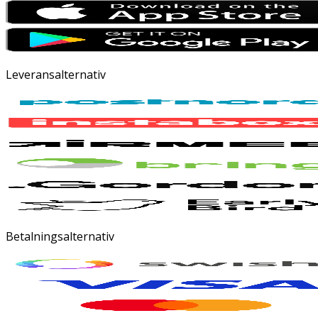
Leveransalternativ
Betalningsalternativ