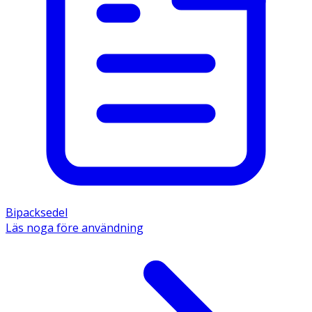
Bipacksedel
Läs noga före användning