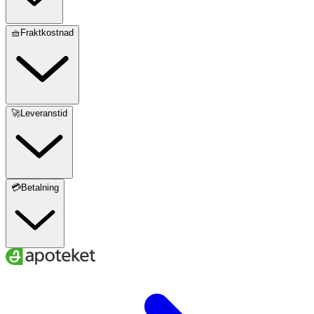
🧺Fraktkostnad
🚀Leveranstid
💳Betalning