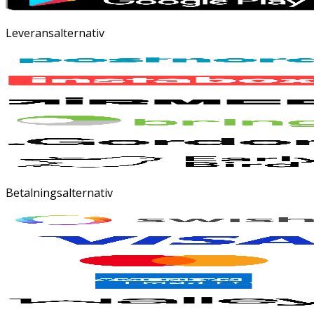
Leveransalternativ
Betalningsalternativ