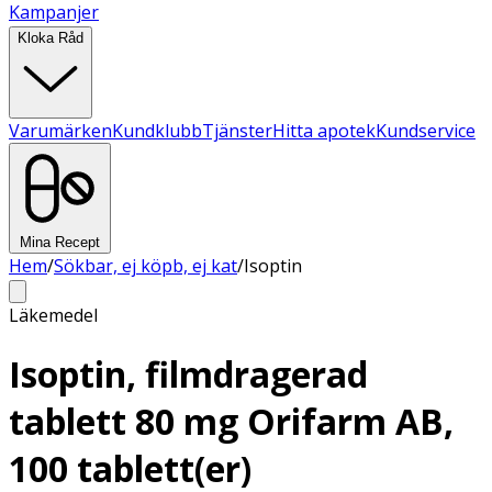
Kampanjer
Kloka Råd
Varumärken
Kundklubb
Tjänster
Hitta apotek
Kundservice
Mina Recept
Hem
/
Sökbar, ej köpb, ej kat
/
Isoptin
Läkemedel
Isoptin, filmdragerad
tablett 80 mg Orifarm AB,
100 tablett(er)