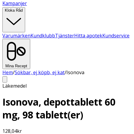
Kampanjer
Kloka Råd
Varumärken
Kundklubb
Tjänster
Hitta apotek
Kundservice
Mina Recept
Hem
/
Sökbar, ej köpb, ej kat
/
Isonova
Läkemedel
Isonova, depottablett 60
mg, 98 tablett(er)
128,04
kr