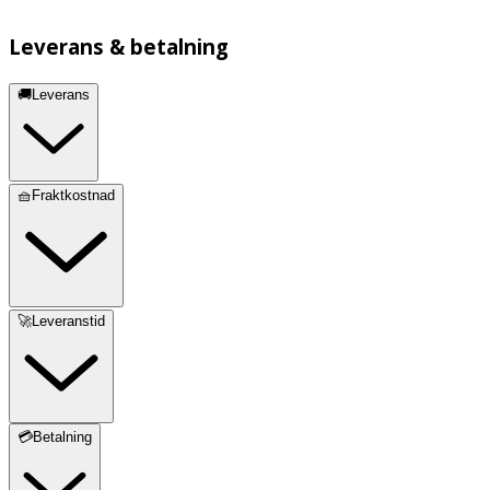
Leverans & betalning
🚚Leverans
🧺Fraktkostnad
🚀Leveranstid
💳Betalning