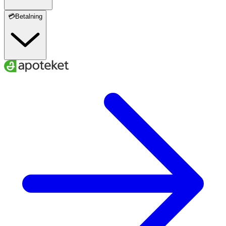
💳Betalning