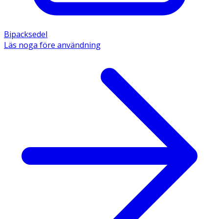
Bipacksedel
Läs noga före användning