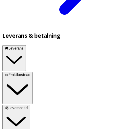
Leverans & betalning
🚚Leverans
🧺Fraktkostnad
🚀Leveranstid