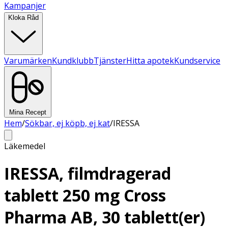
Kampanjer
Kloka Råd
Varumärken
Kundklubb
Tjänster
Hitta apotek
Kundservice
Mina Recept
Hem
/
Sökbar, ej köpb, ej kat
/
IRESSA
Läkemedel
IRESSA, filmdragerad
tablett 250 mg Cross
Pharma AB, 30 tablett(er)