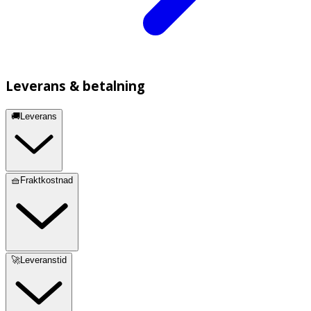
Leverans & betalning
🚚Leverans
🧺Fraktkostnad
🚀Leveranstid