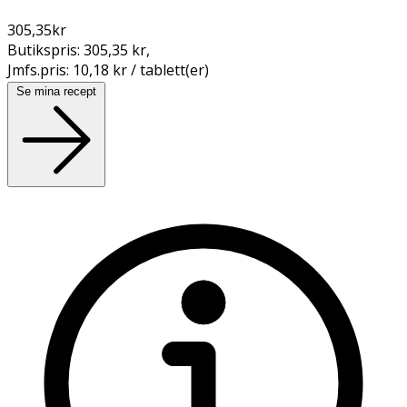
305,35
kr
Butikspris:
305,35 kr
,
Jmfs.pris:
10,18 kr / tablett(er)
Se mina recept