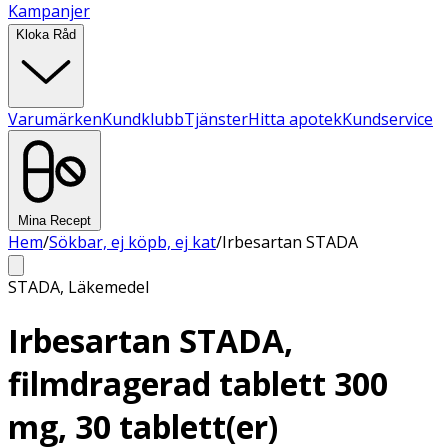
Kampanjer
Kloka Råd
Varumärken
Kundklubb
Tjänster
Hitta apotek
Kundservice
Mina Recept
Hem
/
Sökbar, ej köpb, ej kat
/
Irbesartan STADA
STADA
,
Läkemedel
Irbesartan STADA,
filmdragerad tablett 300
mg, 30 tablett(er)