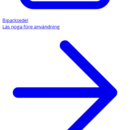
Bipacksedel
Läs noga före användning