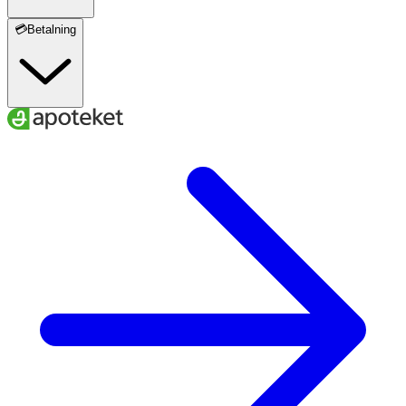
💳Betalning