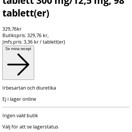
tablett 300 mg/12,5 mg, 98
tablett(er)
329,76
kr
Butikspris:
329,76 kr
,
Jmfs.pris:
3,36 kr / tablett(er)
Se mina recept
Irbesartan och diuretika
Ej i lager online
Ingen vald butik
Välj för att se lagerstatus