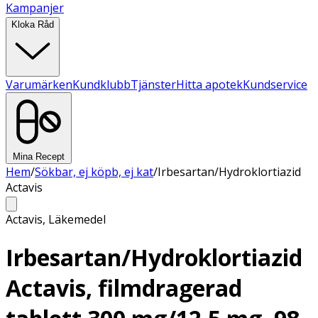
Kampanjer
Kloka Råd
Varumärken
Kundklubb
Tjänster
Hitta apotek
Kundservice
Mina Recept
Hem
/
Sökbar, ej köpb, ej kat
/
Irbesartan/Hydroklortiazid
Actavis
Actavis
,
Läkemedel
Irbesartan/Hydroklortiazid
Actavis, filmdragerad