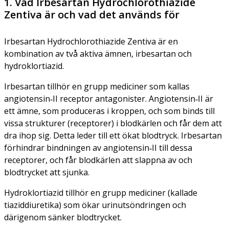
1. Vad Irbesartan Hydrochlorothiazide
Zentiva är och vad det används för
Irbesartan Hydrochlorothiazide Zentiva är en
kombination av två aktiva ämnen, irbesartan och
hydroklortiazid.
Irbesartan tillhör en grupp mediciner som kallas
angiotensin‑II receptor antagonister. Angiotensin‑II är
ett ämne, som produceras i kroppen, och som binds till
vissa strukturer (receptorer) i blodkärlen och får dem att
dra ihop sig. Detta leder till ett ökat blodtryck. Irbesartan
förhindrar bindningen av angiotensin‑II till dessa
receptorer, och får blodkärlen att slappna av och
blodtrycket att sjunka.
Hydroklortiazid tillhör en grupp mediciner (kallade
tiaziddiuretika) som ökar urinutsöndringen och
därigenom sänker blodtrycket.