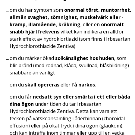
om du har symtom som
onormal törst, muntorrhet,
allmän svaghet, sömnighet, muskelvärk eller -
kramp, illamående, kräkning
, eller en
onormalt
snabb hjärtfrekvens
vilket kan indikera en alltför
stark effekt av hydroklortiazid (som finns i Irbesartan
Hydrochlorothiazide Zentiva)
om du märker ökad
solkänslighet hos huden
, som
blir bränd (med rodnad, klåda, svullnad, blåsbildning)
snabbare än vanligt
om du
skall opereras
eller
få narkos
.
om du får
nedsatt syn eller smärta i ett eller båda
dina ögon
under tiden du tar Irbesartan
Hydrochlorothiazide Zentiva. Detta kan vara ett
tecken på vätskeansamling i åderhinnan (choroidal
effusion) eller på ökat tryck i dina ögon (glaukom),
och kan inträffa inom timmar eller upp till en vecka