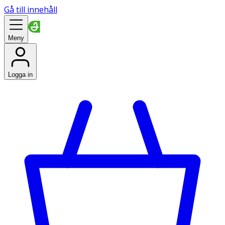
Gå till innehåll
Meny
Logga in