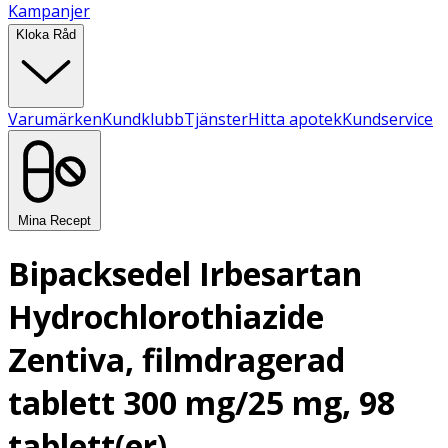
Kampanjer
Kloka Råd
Varumärken
Kundklubb
Tjänster
Hitta apotek
Kundservice
Mina Recept
Bipacksedel Irbesartan
Hydrochlorothiazide
Zentiva, filmdragerad
tablett 300 mg/25 mg, 98
tablett(er)