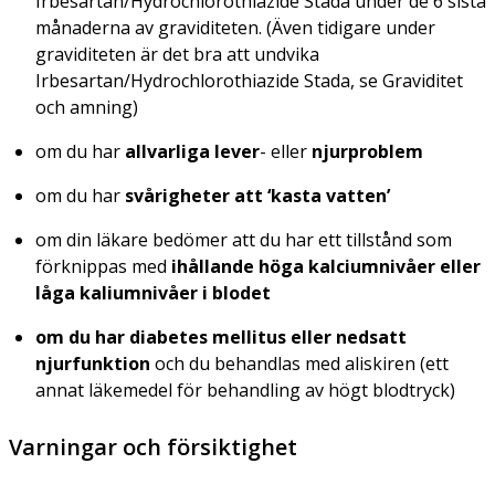
Irbesartan/Hydrochlorothiazide Stada under de 6 sista
månaderna av graviditeten. (Även tidigare under
graviditeten är det bra att undvika
Irbesartan/Hydrochlorothiazide Stada, se Graviditet
och amning)
om du har
allvarliga lever
- eller
njurproblem
om du har
svårigheter att ‘kasta vatten’
om din läkare bedömer att du har ett tillstånd som
förknippas med
ihållande höga kalciumnivåer eller
låga kaliumnivåer i blodet
om du har diabetes mellitus eller nedsatt
njurfunktion
och du behandlas med aliskiren (ett
annat läkemedel för behandling av högt blodtryck)
Varningar och försiktighet