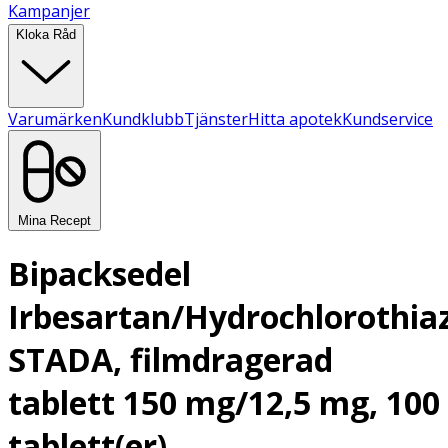
Kampanjer
Kloka Råd
Varumärken
Kundklubb
Tjänster
Hitta apotek
Kundservice
Mina Recept
Bipacksedel
Irbesartan/Hydrochlorothia
STADA, filmdragerad
tablett 150 mg/12,5 mg, 100
tablett(er)