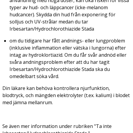
användning med höga doser, kan öka risken för vissa
typer av hud- och läppcancer (icke-melanom
hudcancer). Skydda din hud från exponering för
solljus och UV-strålar medan du tar
Irbesartan/Hydrochlorothiazide Stada
om du tidigare har fått andnings- eller lungproblem
(inklusive inflammation eller vätska i lungorna) efter
intag av hydroklortiazid. Om du får svår andnöd eller
svåra andningsproblem efter att du har tagit
Irbesartan/Hydrochlorothiazide Stada ska du
omedelbart söka vård.
Din läkare kan behöva kontrollera njurfunktion,
blodtryck, och mängden elektrolyter (t.ex. kalium) i blodet
med jämna mellanrum.
Se även mer information under rubriken "Ta inte