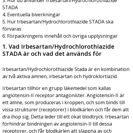
3. Hur du använder Irbesartan/Hydrochlorothiazide
STADA
4. Eventuella biverkningar
5. Hur Irbesartan/Hydrochlorothiazide STADA ska
förvaras
6. Förpackningens innehåll och övriga upplysningar
1. Vad Irbesartan/Hydrochlorothiazide
STADA är och vad det används för
Irbesartan/Hydrochlorothiazide Stada är en kombination
av två aktiva ämnen, irbesartan och hydroklortiazid.
Irbesartan tillhör en grupp läkemedel som kallas
angiotensin-II receptor antagonister. Angiotensin-II är
ett ämne, som produceras i kroppen, och som binds till
vissa strukturer (receptorer) i blodkärlen och får dem att
dra ihop sig. Detta leder till ett ökat blodtryck. Irbesartan
förhindrar bindningen av angiotensin-II till dessa
receptorer, och får blodkärlen att slappna av och