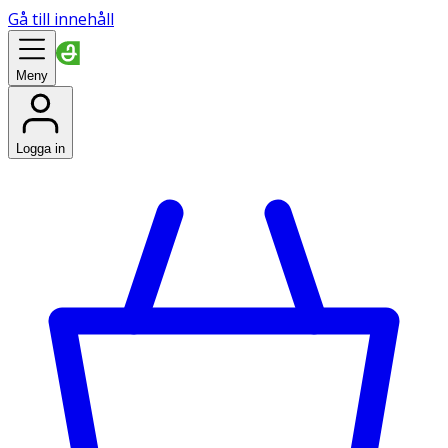
Gå till innehåll
Meny
Logga in