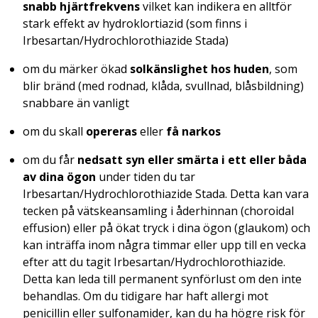
snabb hjärtfrekvens
vilket kan indikera en alltför
stark effekt av hydroklortiazid (som finns i
Irbesartan/Hydrochlorothiazide Stada)
om du märker ökad
solkänslighet hos huden
, som
blir bränd (med rodnad, klåda, svullnad, blåsbildning)
snabbare än vanligt
om du skall
opereras
eller
få narkos
om du får
nedsatt syn eller smärta i ett eller båda
av dina ögon
under tiden du tar
Irbesartan/Hydrochlorothiazide Stada. Detta kan vara
tecken på vätskeansamling i åderhinnan (choroidal
effusion) eller på ökat tryck i dina ögon (glaukom) och
kan inträffa inom några timmar eller upp till en vecka
efter att du tagit Irbesartan/Hydrochlorothiazide.
Detta kan leda till permanent synförlust om den inte
behandlas. Om du tidigare har haft allergi mot
penicillin eller sulfonamider, kan du ha högre risk för