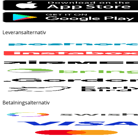
Leveransalternativ
Betalningsalternativ