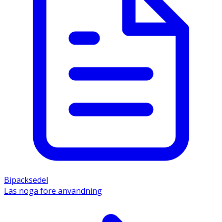
Bipacksedel
Läs noga före användning