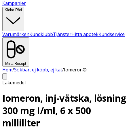
Kampanjer
Kloka Råd
Varumärken
Kundklubb
Tjänster
Hitta apotek
Kundservice
Mina Recept
Hem
/
Sökbar, ej köpb, ej kat
/
Iomeron®
Läkemedel
Iomeron, inj-vätska, lösning
300 mg I/ml, 6 x 500
milliliter