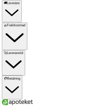
🚚Leverans
🧺Fraktkostnad
🚀Leveranstid
💳Betalning