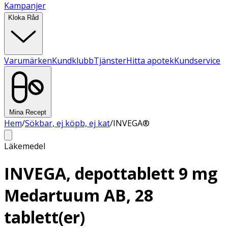
Kampanjer
Kloka Råd
Varumärken
Kundklubb
Tjänster
Hitta apotek
Kundservice
Mina Recept
Hem
/
Sökbar, ej köpb, ej kat
/
INVEGA®
Läkemedel
INVEGA, depottablett 9 mg
Medartuum AB, 28
tablett(er)