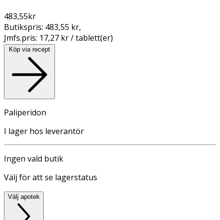
483,55
kr
Butikspris:
483,55 kr
,
Jmfs.pris:
17,27 kr / tablett(er)
Köp via recept
Paliperidon
I lager hos leverantör
Ingen vald butik
Välj för att se lagerstatus
Välj apotek