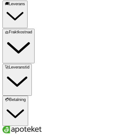
🚚Leverans
🧺Fraktkostnad
🚀Leveranstid
💳Betalning