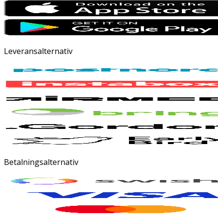
Leveransalternativ
Betalningsalternativ