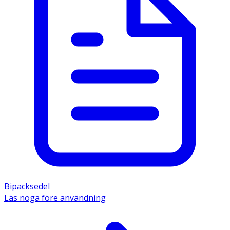
Bipacksedel
Läs noga före användning