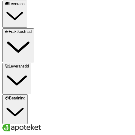
🚚Leverans
🧺Fraktkostnad
🚀Leveranstid
💳Betalning