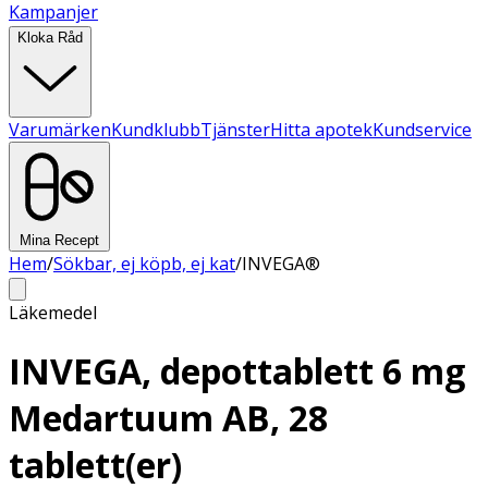
Kampanjer
Kloka Råd
Varumärken
Kundklubb
Tjänster
Hitta apotek
Kundservice
Mina Recept
Hem
/
Sökbar, ej köpb, ej kat
/
INVEGA®
Läkemedel
INVEGA, depottablett 6 mg
Medartuum AB, 28
tablett(er)