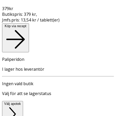
379
kr
Butikspris:
379 kr
,
Jmfs.pris:
13,54 kr / tablett(er)
Köp via recept
Paliperidon
I lager hos leverantör
Ingen vald butik
Välj för att se lagerstatus
Välj apotek