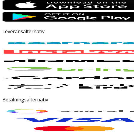
Leveransalternativ
Betalningsalternativ