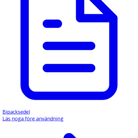
Bipacksedel
Läs noga före användning