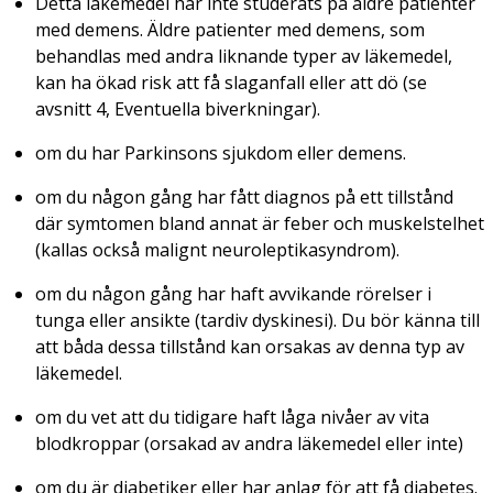
Detta läkemedel har inte studerats på äldre patienter
med demens. Äldre patienter med demens, som
behandlas med andra liknande typer av läkemedel,
kan ha ökad risk att få slaganfall eller att dö (se
avsnitt 4, Eventuella biverkningar).
om du har Parkinsons sjukdom eller demens.
om du någon gång har fått diagnos på ett tillstånd
där symtomen bland annat är feber och muskelstelhet
(kallas också malignt neuroleptikasyndrom).
om du någon gång har haft avvikande rörelser i
tunga eller ansikte (tardiv dyskinesi). Du bör känna till
att båda dessa tillstånd kan orsakas av denna typ av
läkemedel.
om du vet att du tidigare haft låga nivåer av vita
blodkroppar (orsakad av andra läkemedel eller inte)
om du är diabetiker eller har anlag för att få diabetes.