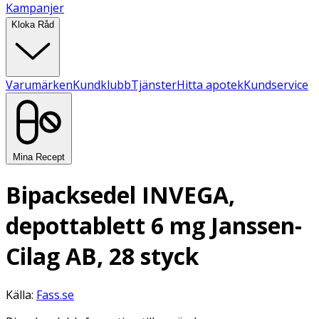
Kampanjer
Kloka Råd
Varumärken
Kundklubb
Tjänster
Hitta apotek
Kundservice
Mina Recept
Bipacksedel INVEGA,
depottablett 6 mg Janssen-
Cilag AB, 28 styck
Källa:
Fass.se