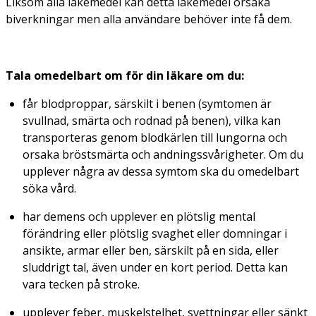
Liksom alla läkemedel kan detta läkemedel orsaka
biverkningar men alla användare behöver inte få dem.
Tala omedelbart om för din läkare om du:
får blodproppar, särskilt i benen (symtomen är
svullnad, smärta och rodnad på benen), vilka kan
transporteras genom blodkärlen till lungorna och
orsaka bröstsmärta och andningssvårigheter. Om du
upplever några av dessa symtom ska du omedelbart
söka vård.
har demens och upplever en plötslig mental
förändring eller plötslig svaghet eller domningar i
ansikte, armar eller ben, särskilt på en sida, eller
sluddrigt tal, även under en kort period. Detta kan
vara tecken på stroke.
upplever feber, muskelstelhet, svettningar eller sänkt