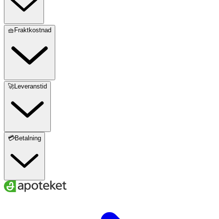
🧺Fraktkostnad
🚀Leveranstid
💳Betalning