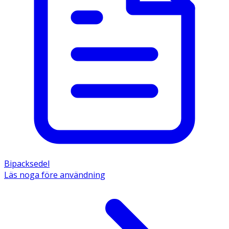
Bipacksedel
Läs noga före användning