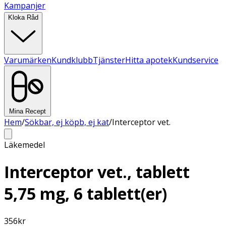
Kampanjer
Kloka Råd
Varumärken
Kundklubb
Tjänster
Hitta apotek
Kundservice
Mina Recept
Hem
/
Sökbar, ej köpb, ej kat
/
Interceptor vet.
Läkemedel
Interceptor vet., tablett
5,75 mg, 6 tablett(er)
356
kr