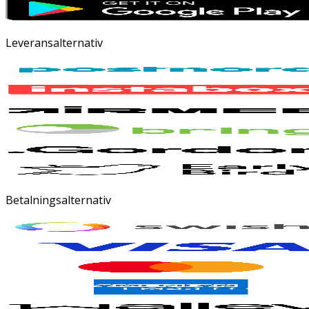
Leveransalternativ
Betalningsalternativ