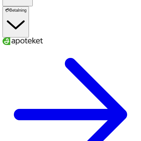
💳Betalning