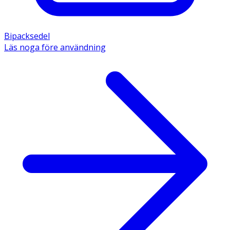
Bipacksedel
Läs noga före användning