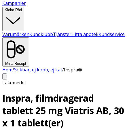
Kampanjer
Kloka Råd
Varumärken
Kundklubb
Tjänster
Hitta apotek
Kundservice
Mina Recept
Hem
/
Sökbar, ej köpb, ej kat
/
Inspra®
Läkemedel
Inspra, filmdragerad
tablett 25 mg Viatris AB, 30
x 1 tablett(er)