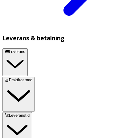
Leverans & betalning
🚚Leverans
🧺Fraktkostnad
🚀Leveranstid