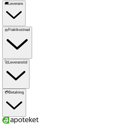
🚚Leverans
🧺Fraktkostnad
🚀Leveranstid
💳Betalning