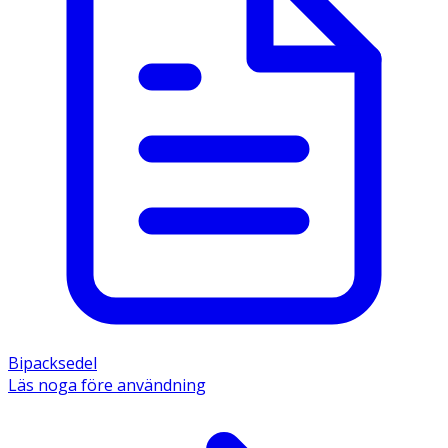
Bipacksedel
Läs noga före användning