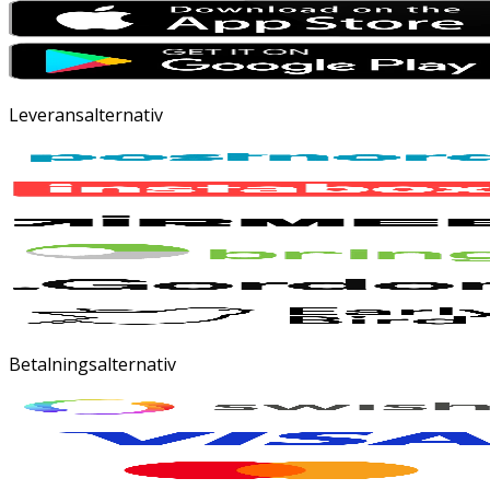
Leveransalternativ
Betalningsalternativ