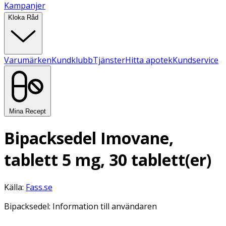
Kampanjer
Kloka Råd
Varumärken
Kundklubb
Tjänster
Hitta apotek
Kundservice
Mina Recept
Bipacksedel Imovane,
tablett 5 mg, 30 tablett(er)
Källa:
Fass.se
Bipacksedel: Information till användaren