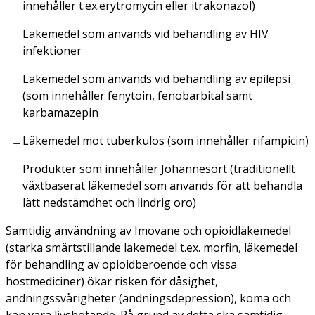
innehåller t.ex.erytromycin eller itrakonazol)
Läkemedel som används vid behandling av HIV
infektioner
Läkemedel som används vid behandling av epilepsi
(som innehåller fenytoin, fenobarbital samt
karbamazepin
Läkemedel mot tuberkulos (som innehåller rifampicin)
Produkter som innehåller Johannesört (traditionellt
växtbaserat läkemedel som används för att behandla
lätt nedstämdhet och lindrig oro)
Samtidig användning av Imovane och opioidläkemedel
(starka smärtstillande läkemedel t.ex. morfin, läkemedel
för behandling av opioidberoende och vissa
hostmediciner) ökar risken för dåsighet,
andningssvårigheter (andningsdepression), koma och
kan vara livshotande. På grund av detta ska samtidig