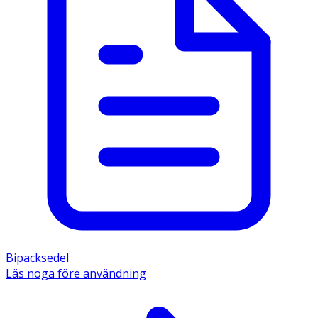
Bipacksedel
Läs noga före användning