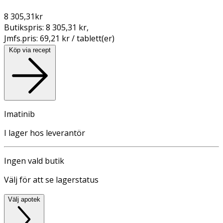
8 305,31
kr
Butikspris:
8 305,31 kr
,
Jmfs.pris:
69,21 kr / tablett(er)
Köp via recept
Imatinib
I lager hos leverantör
Ingen vald butik
Välj för att se lagerstatus
Välj apotek