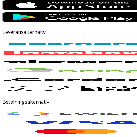
Leveransalternativ
Betalningsalternativ