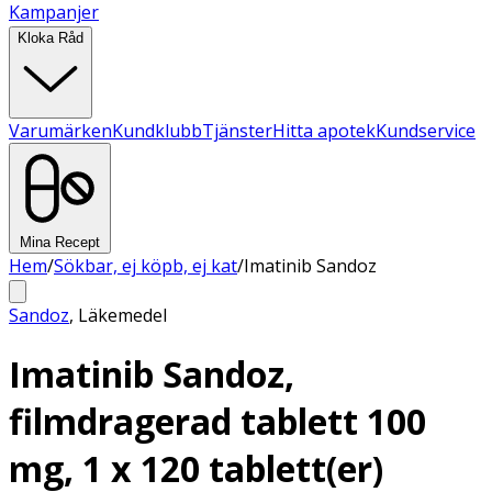
Kampanjer
Kloka Råd
Varumärken
Kundklubb
Tjänster
Hitta apotek
Kundservice
Mina Recept
Hem
/
Sökbar, ej köpb, ej kat
/
Imatinib Sandoz
Sandoz
,
Läkemedel
Imatinib Sandoz,
filmdragerad tablett 100
mg, 1 x 120 tablett(er)