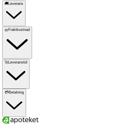
🚚Leverans
🧺Fraktkostnad
🚀Leveranstid
💳Betalning