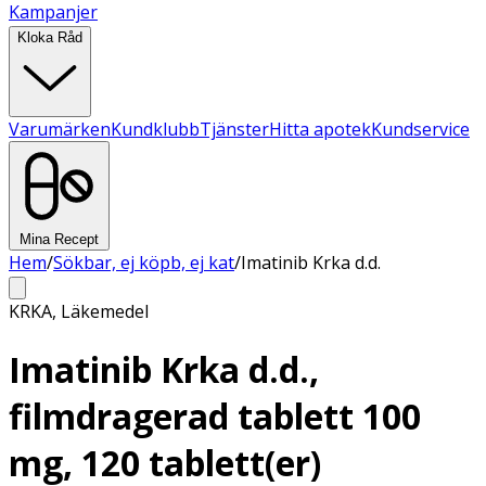
Kampanjer
Kloka Råd
Varumärken
Kundklubb
Tjänster
Hitta apotek
Kundservice
Mina Recept
Hem
/
Sökbar, ej köpb, ej kat
/
Imatinib Krka d.d.
KRKA
,
Läkemedel
Imatinib Krka d.d.,
filmdragerad tablett 100
mg, 120 tablett(er)