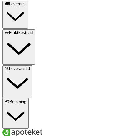
🚚Leverans
🧺Fraktkostnad
🚀Leveranstid
💳Betalning