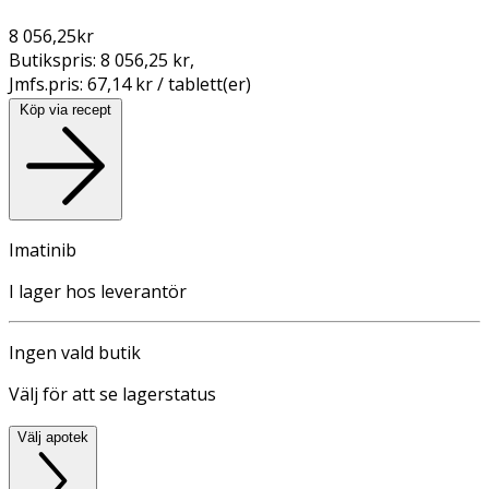
8 056,25
kr
Butikspris:
8 056,25 kr
,
Jmfs.pris:
67,14 kr / tablett(er)
Köp via recept
Imatinib
I lager hos leverantör
Ingen vald butik
Välj för att se lagerstatus
Välj apotek