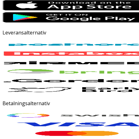
Leveransalternativ
Betalningsalternativ