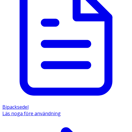
Bipacksedel
Läs noga före användning