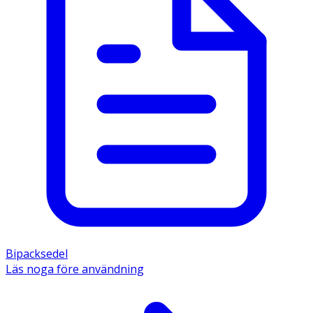
Bipacksedel
Läs noga före användning