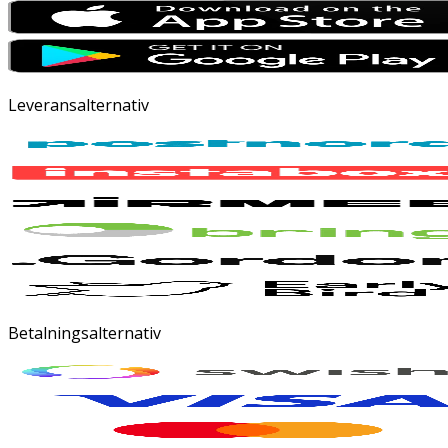
Leveransalternativ
Betalningsalternativ