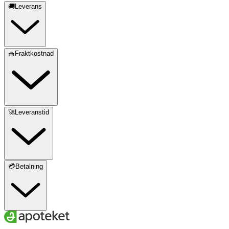
🚚Leverans
🧺Fraktkostnad
🚀Leveranstid
💳Betalning