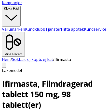
Kampanjer
Kloka Råd
Varumärken
Kundklubb
Tjänster
Hitta apotek
Kundservice
Mina Recept
Hem
/
Sökbar, ej köpb, ej kat
/
Ifirmasta
Läkemedel
Ifirmasta, Filmdragerad
tablett 150 mg, 98
tablett(er)