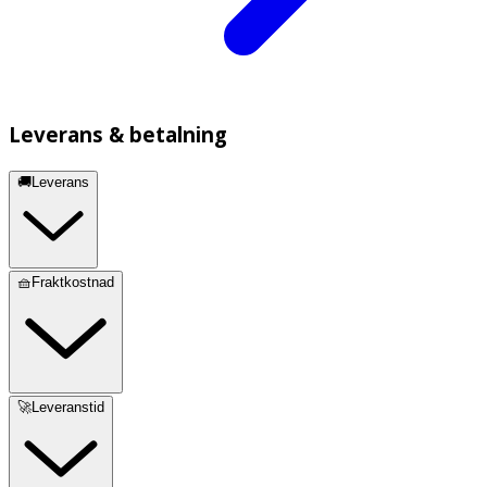
Leverans & betalning
🚚Leverans
🧺Fraktkostnad
🚀Leveranstid