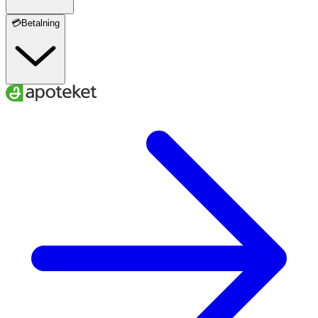
💳Betalning