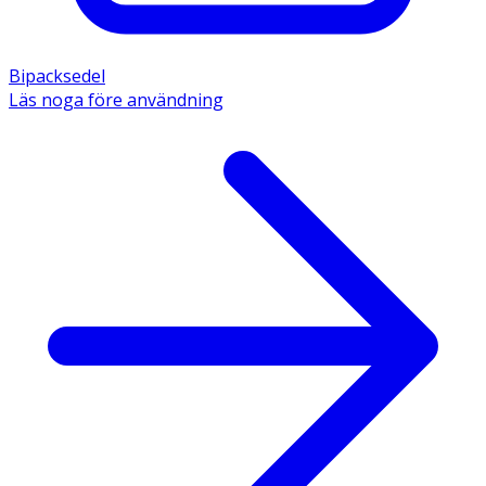
Bipacksedel
Läs noga före användning