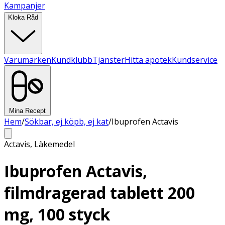
Kampanjer
Kloka Råd
Varumärken
Kundklubb
Tjänster
Hitta apotek
Kundservice
Mina Recept
Hem
/
Sökbar, ej köpb, ej kat
/
Ibuprofen Actavis
Actavis
,
Läkemedel
Ibuprofen Actavis,
filmdragerad tablett 200
mg, 100 styck