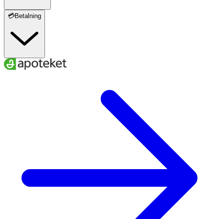
💳Betalning