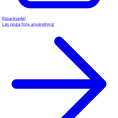
Bipacksedel
Läs noga före användning