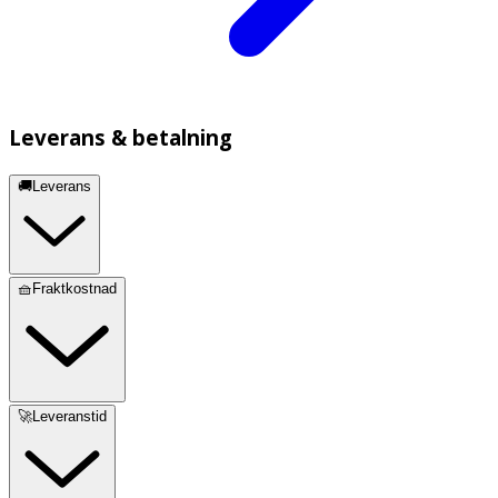
Leverans & betalning
🚚Leverans
🧺Fraktkostnad
🚀Leveranstid