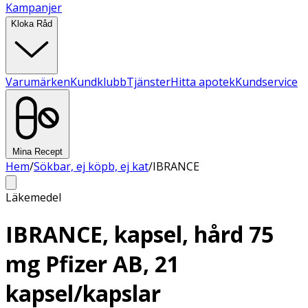
Kampanjer
Kloka Råd
Varumärken
Kundklubb
Tjänster
Hitta apotek
Kundservice
Mina Recept
Hem
/
Sökbar, ej köpb, ej kat
/
IBRANCE
Läkemedel
IBRANCE, kapsel, hård 75
mg Pfizer AB, 21
kapsel/kapslar