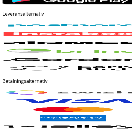
Leveransalternativ
Betalningsalternativ