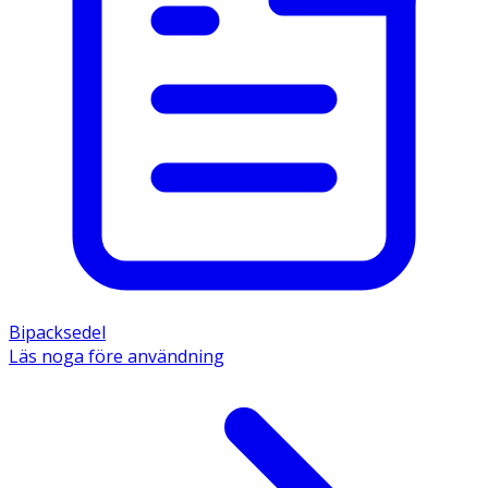
Bipacksedel
Läs noga före användning