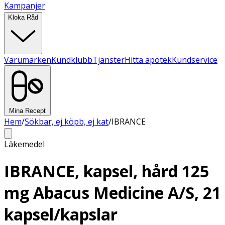
Kampanjer
Kloka Råd
Varumärken
Kundklubb
Tjänster
Hitta apotek
Kundservice
Mina Recept
Hem
/
Sökbar, ej köpb, ej kat
/
IBRANCE
Läkemedel
IBRANCE, kapsel, hård 125
mg Abacus Medicine A/S, 21
kapsel/kapslar