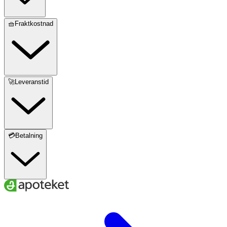
🧺Fraktkostnad
🚀Leveranstid
💳Betalning