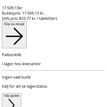
17 509,13
kr
Butikspris:
17 509,13 kr
,
Jmfs.pris:
833,77 kr / tablett(er)
Köp via recept
Palbociklib
I lager hos leverantör
Ingen vald butik
Välj för att se lagerstatus
Välj apotek