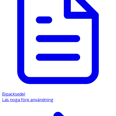
Bipacksedel
Läs noga före användning