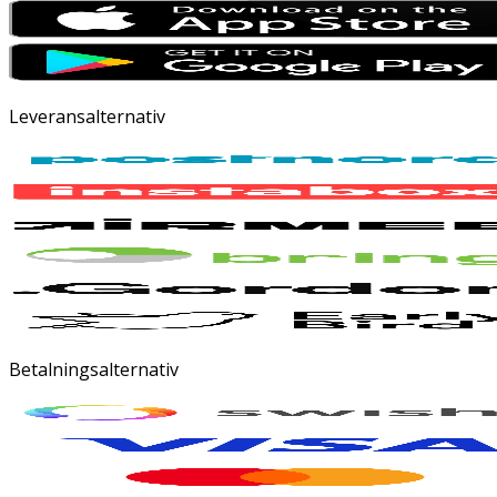
Leveransalternativ
Betalningsalternativ