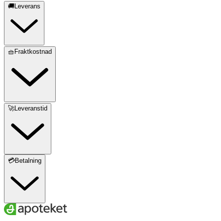
🚚Leverans
🧺Fraktkostnad
🚀Leveranstid
💳Betalning