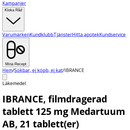
Kampanjer
Kloka Råd
Varumärken
Kundklubb
Tjänster
Hitta apotek
Kundservice
Mina Recept
Hem
/
Sökbar, ej köpb, ej kat
/
IBRANCE
Läkemedel
IBRANCE, filmdragerad
tablett 125 mg Medartuum
AB, 21 tablett(er)