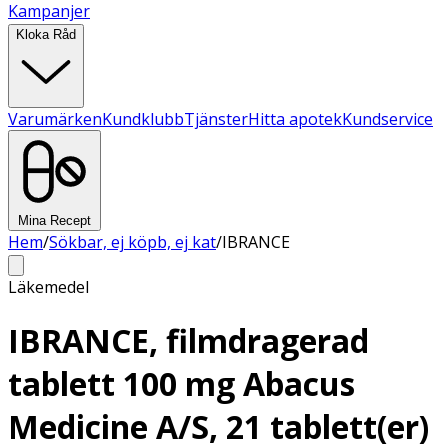
Kampanjer
Kloka Råd
Varumärken
Kundklubb
Tjänster
Hitta apotek
Kundservice
Mina Recept
Hem
/
Sökbar, ej köpb, ej kat
/
IBRANCE
Läkemedel
IBRANCE, filmdragerad
tablett 100 mg Abacus
Medicine A/S, 21 tablett(er)