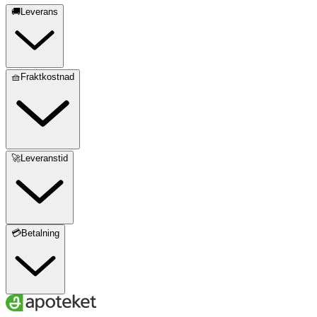
🚚Leverans
🧺Fraktkostnad
🚀Leveranstid
💳Betalning