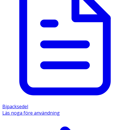
Bipacksedel
Läs noga före användning