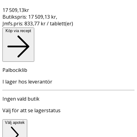
17 509,13
kr
Butikspris:
17 509,13 kr
,
Jmfs.pris:
833,77 kr / tablett(er)
Köp via recept
Palbociklib
I lager hos leverantör
Ingen vald butik
Välj för att se lagerstatus
Välj apotek