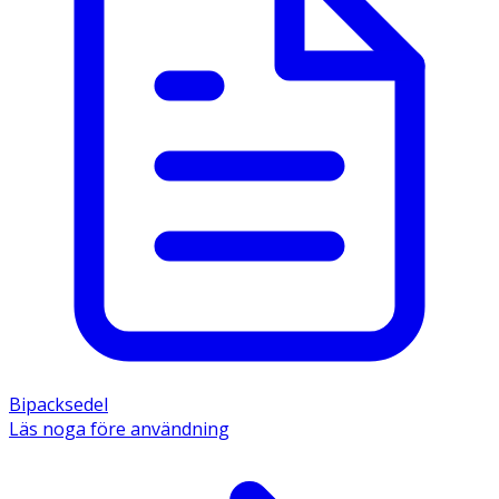
Bipacksedel
Läs noga före användning