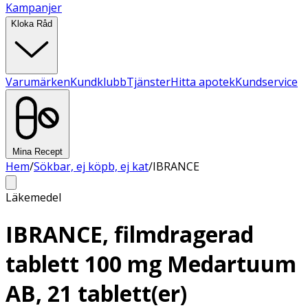
Kampanjer
Kloka Råd
Varumärken
Kundklubb
Tjänster
Hitta apotek
Kundservice
Mina Recept
Hem
/
Sökbar, ej köpb, ej kat
/
IBRANCE
Läkemedel
IBRANCE, filmdragerad
tablett 100 mg Medartuum
AB, 21 tablett(er)