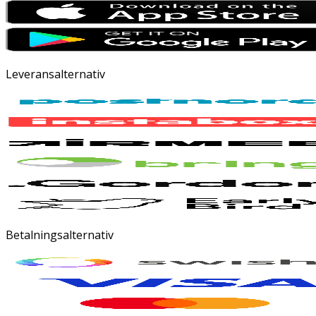
Leveransalternativ
Betalningsalternativ