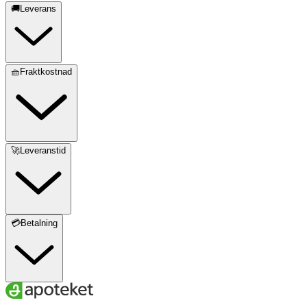
🚚Leverans
🧺Fraktkostnad
🚀Leveranstid
💳Betalning