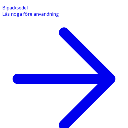
Bipacksedel
Läs noga före användning