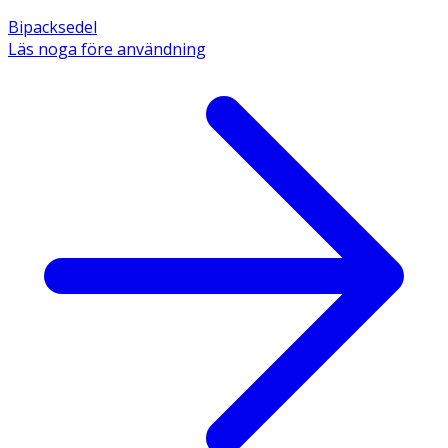
Bipacksedel
Läs noga före användning