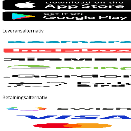
Leveransalternativ
Betalningsalternativ