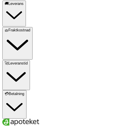
🚚Leverans
🧺Fraktkostnad
🚀Leveranstid
💳Betalning