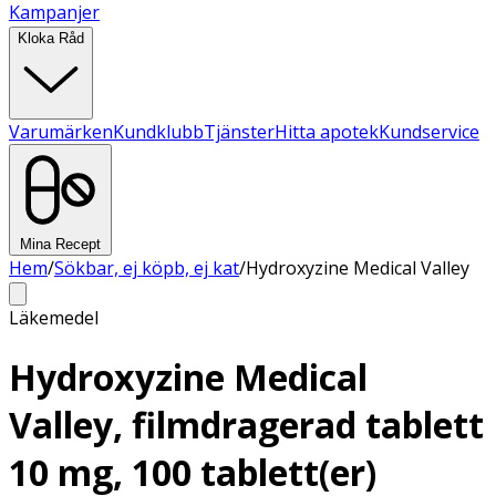
Kampanjer
Kloka Råd
Varumärken
Kundklubb
Tjänster
Hitta apotek
Kundservice
Mina Recept
Hem
/
Sökbar, ej köpb, ej kat
/
Hydroxyzine Medical Valley
Läkemedel
Hydroxyzine Medical
Valley, filmdragerad tablett
10 mg, 100 tablett(er)