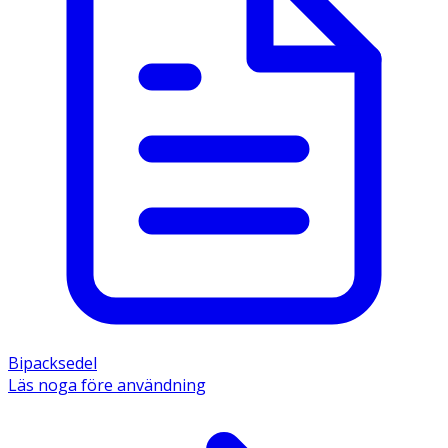
Bipacksedel
Läs noga före användning