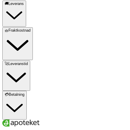
🚚Leverans
🧺Fraktkostnad
🚀Leveranstid
💳Betalning