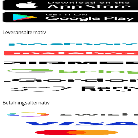
Leveransalternativ
Betalningsalternativ