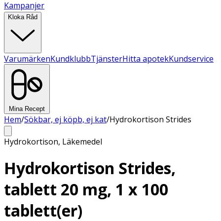
Kampanjer
Kloka Råd
Varumärken
Kundklubb
Tjänster
Hitta apotek
Kundservice
Mina Recept
Hem
/
Sökbar, ej köpb, ej kat
/
Hydrokortison Strides
Hydrokortison
,
Läkemedel
Hydrokortison Strides,
tablett 20 mg, 1 x 100
tablett(er)