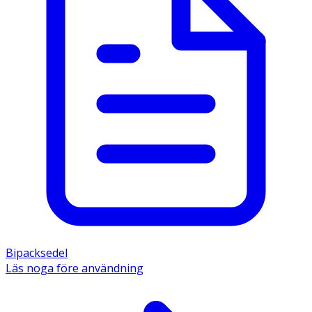
Bipacksedel
Läs noga före användning