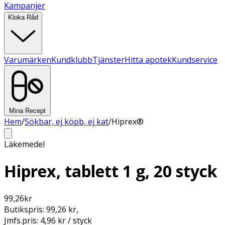
Kampanjer
Kloka Råd
Varumärken
Kundklubb
Tjänster
Hitta apotek
Kundservice
Mina Recept
Hem
/
Sökbar, ej köpb, ej kat
/
Hiprex®
Läkemedel
Hiprex, tablett 1 g, 20 styck
99,26
kr
Butikspris:
99,26 kr
,
Jmfs.pris:
4,96 kr / styck