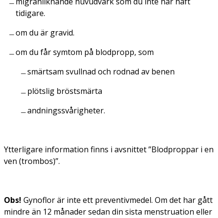
migränliknande huvudvärk som du inte har haft
tidigare.
om du är gravid.
om du får symtom på blodpropp, som
smärtsam svullnad och rodnad av benen
plötslig bröstsmärta
andningssvårigheter.
Ytterligare information finns i avsnittet ”Blodproppar i en
ven (trombos)”.
Obs!
Gynoflor är inte ett preventivmedel. Om det har gått
mindre än 12 månader sedan din sista menstruation eller