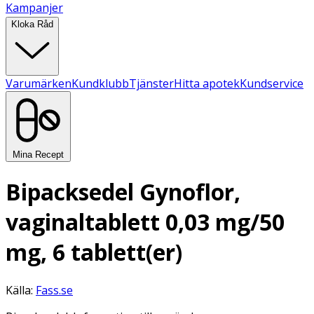
Kampanjer
Kloka Råd
Varumärken
Kundklubb
Tjänster
Hitta apotek
Kundservice
Mina Recept
Bipacksedel Gynoflor,
vaginaltablett 0,03 mg/50
mg, 6 tablett(er)
Källa:
Fass.se