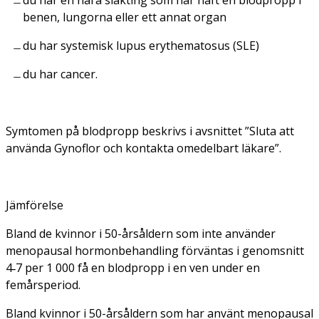
du har en nära släkting som har haft en blodpropp i
benen, lungorna eller ett annat organ
du har systemisk lupus erythematosus (SLE)
du har cancer.
Symtomen på blodpropp beskrivs i avsnittet ”Sluta att
använda Gynoflor och kontakta omedelbart läkare”.
Jämförelse
Bland de kvinnor i 50-årsåldern som inte använder
menopausal hormonbehandling förväntas i genomsnitt
4‑7 per 1 000 få en blodpropp i en ven under en
femårsperiod.
Bland kvinnor i 50-årsåldern som har använt menopausal