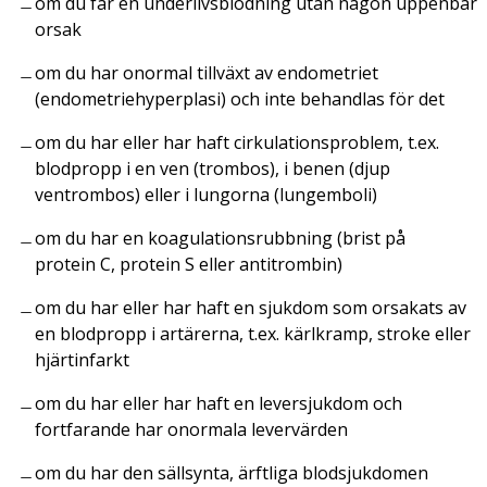
om du får en underlivsblödning utan någon uppenbar
orsak
om du har onormal tillväxt av endometriet
(endometriehyperplasi) och inte behandlas för det
om du har eller har haft cirkulationsproblem, t.ex.
blodpropp i en ven (trombos), i benen (djup
ventrombos) eller i lungorna (lungemboli)
om du har en koagulationsrubbning (brist på
protein C, protein S eller antitrombin)
om du har eller har haft en sjukdom som orsakats av
en blodpropp i artärerna, t.ex. kärlkramp, stroke eller
hjärtinfarkt
om du har eller har haft en leversjukdom och
fortfarande har onormala levervärden
om du har den sällsynta, ärftliga blodsjukdomen