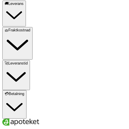
🚚Leverans
🧺Fraktkostnad
🚀Leveranstid
💳Betalning