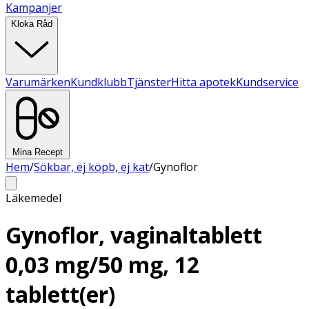
Kampanjer
Kloka Råd
Varumärken
Kundklubb
Tjänster
Hitta apotek
Kundservice
Mina Recept
Hem
/
Sökbar, ej köpb, ej kat
/
Gynoflor
Läkemedel
Gynoflor, vaginaltablett
0,03 mg/50 mg, 12
tablett(er)