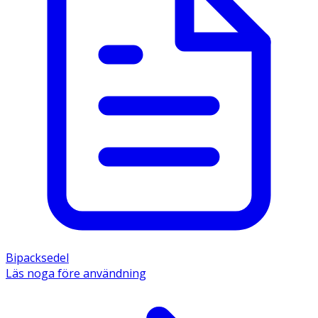
Bipacksedel
Läs noga före användning