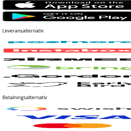
Leveransalternativ
Betalningsalternativ