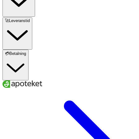
🚀Leveranstid
💳Betalning