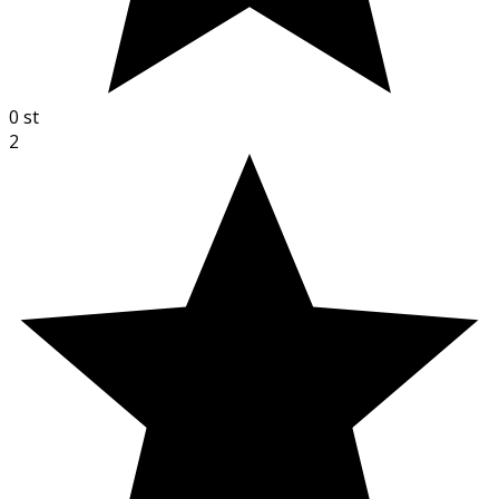
0
st
2