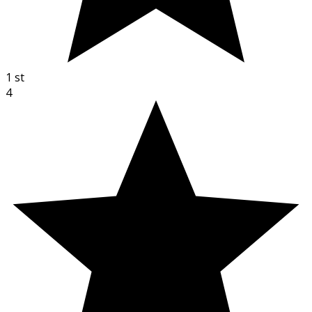
1
st
4