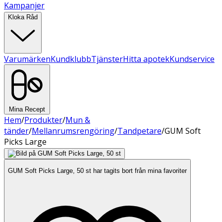
Kampanjer
Kloka Råd
Varumärken
Kundklubb
Tjänster
Hitta apotek
Kundservice
Mina Recept
Hem
/
Produkter
/
Mun &
tänder
/
Mellanrumsrengöring
/
Tandpetare
/
GUM Soft
Picks Large
GUM Soft Picks Large, 50 st har tagits bort från mina favoriter