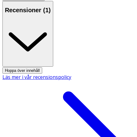
Recensioner (
1
)
- Large.
- 50 mellanrumsborstar/tandstickor medföljer.
Innehåll
Polypropylen, elastomer.
Hoppa över innehåll
Läs mer i vår recensionspolicy