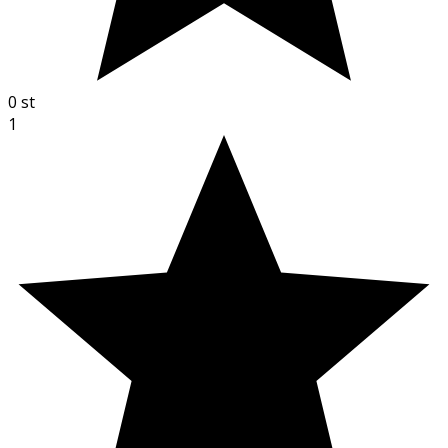
0
st
1