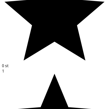
0
st
1