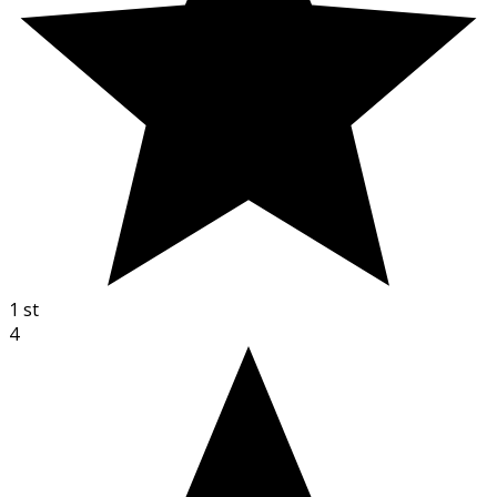
1
st
4