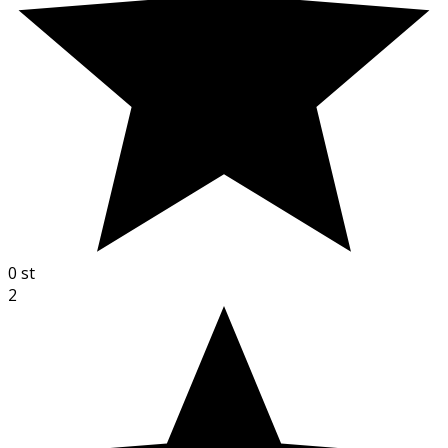
0
st
2