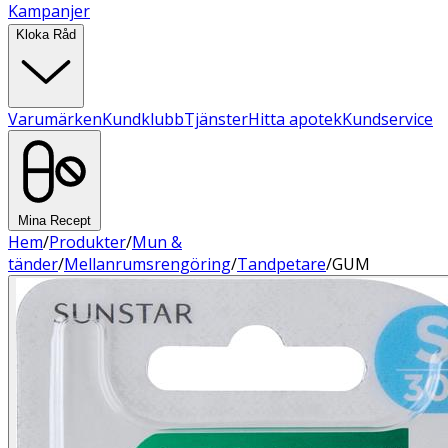
Kampanjer
Kloka Råd
Varumärken
Kundklubb
Tjänster
Hitta apotek
Kundservice
Mina Recept
Hem
/
Produkter
/
Mun &
tänder
/
Mellanrumsrengöring
/
Tandpetare
/
GUM