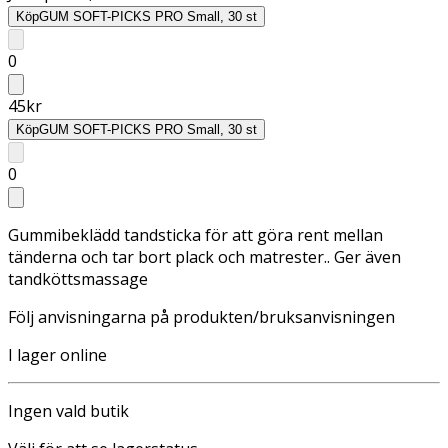
Köp
GUM SOFT-PICKS PRO Small, 30 st
0
45
kr
Köp
GUM SOFT-PICKS PRO Small, 30 st
0
Gummibeklädd tandsticka för att göra rent mellan
tänderna och tar bort plack och matrester.. Ger även
tandköttsmassage
Följ anvisningarna på produkten/bruksanvisningen
I lager online
Ingen vald butik