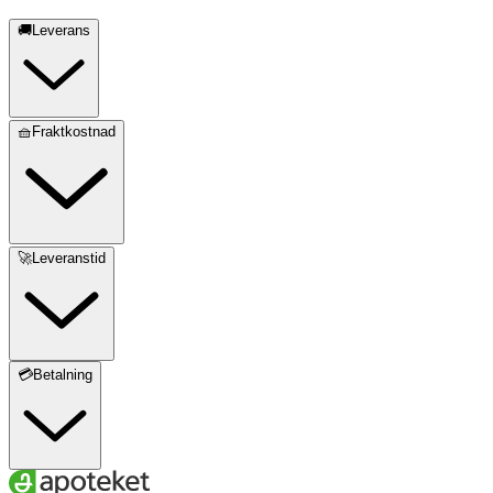
🚚Leverans
🧺Fraktkostnad
🚀Leveranstid
💳Betalning