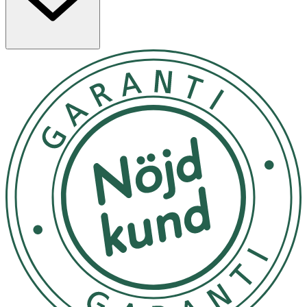
sätt inte in felaktigt, förvara utom räckhåll för barn,
blanda inte olika typer eller varumärken, blanda inte nya
och begagnade, öppna eller montera inte isär, kortslut
inte, sätt in korrekt
Förvaras torrt och svalt
OK för gravida och ammande:
Ja