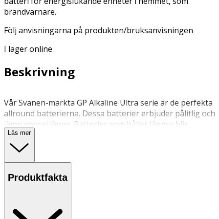
batteri för energislukande enheter i hemmet, som
brandvarnare.
Följ anvisningarna på produkten/bruksanvisningen
I lager online
Beskrivning
Vår Svanen-märkta GP Alkaline Ultra serie är de perfekta
allround batterierna. Dessa batterier erbjuder pålitlig och
jämn energi länge. Batterier som håller längre blir
Läs mer
dessutom billigare i längden och innebär mindre avfall.
GP Alkaline Ultra är batterier utformade för de mest
populära bärbara elektroniska enheterna. Detta
inkluderar till exempel batteridrivna leksaker, trådlösa
Produktfakta
möss och tangentbord, babyvakter, ficklampor och
mycket mer.
Ladda inte, deformera eller skada inte, släng inte i eld,