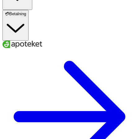
💳Betalning