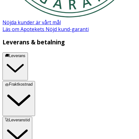
Nöjda kunder är vårt mål
Läs om Apotekets Nöjd kund-garanti
Leverans & betalning
🚚Leverans
🧺Fraktkostnad
🚀Leveranstid