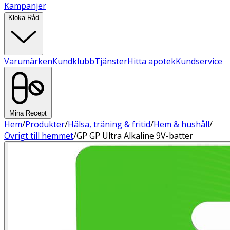
Kampanjer
Kloka Råd
Varumärken
Kundklubb
Tjänster
Hitta apotek
Kundservice
Mina Recept
Hem
/
Produkter
/
Hälsa, träning & fritid
/
Hem & hushåll
/
Övrigt till hemmet
/
GP GP Ultra Alkaline 9V-batter