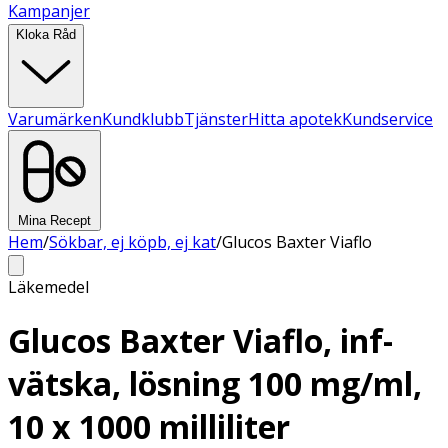
Kampanjer
Kloka Råd
Varumärken
Kundklubb
Tjänster
Hitta apotek
Kundservice
Mina Recept
Hem
/
Sökbar, ej köpb, ej kat
/
Glucos Baxter Viaflo
Läkemedel
Glucos Baxter Viaflo, inf-
vätska, lösning 100 mg/ml,
10 x 1000 milliliter