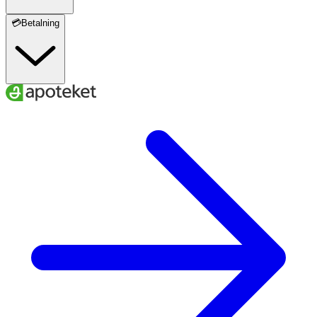
💳Betalning