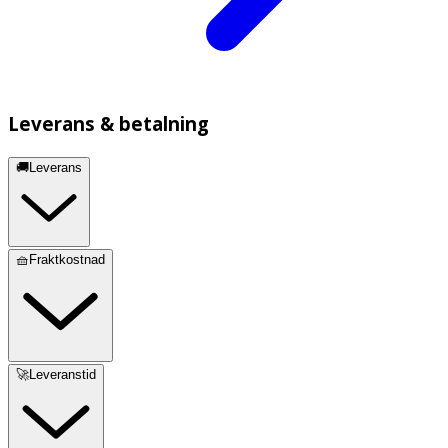
Leverans & betalning
🚚Leverans
🧺Fraktkostnad
🚀Leveranstid