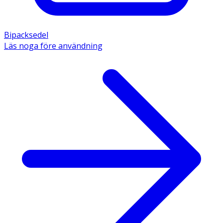
Bipacksedel
Läs noga före användning