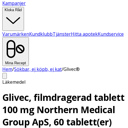
Kampanjer
Kloka Råd
Varumärken
Kundklubb
Tjänster
Hitta apotek
Kundservice
Mina Recept
Hem
/
Sökbar, ej köpb, ej kat
/
Glivec®
Läkemedel
Glivec, filmdragerad tablett
100 mg Northern Medical
Group ApS, 60 tablett(er)