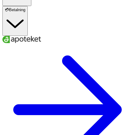
💳Betalning