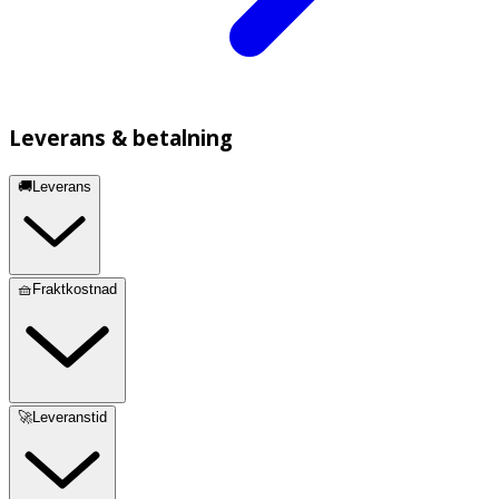
Leverans & betalning
🚚Leverans
🧺Fraktkostnad
🚀Leveranstid