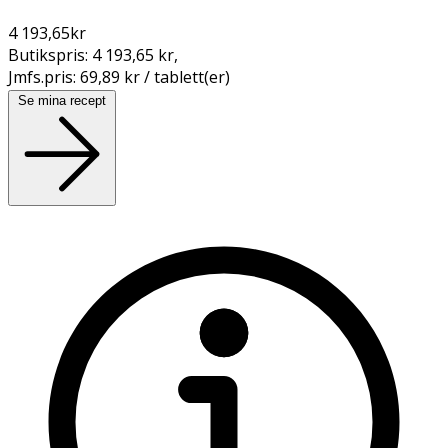
4 193,65
kr
Butikspris:
4 193,65 kr
,
Jmfs.pris:
69,89 kr / tablett(er)
Se mina recept