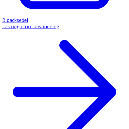
Bipacksedel
Läs noga före användning