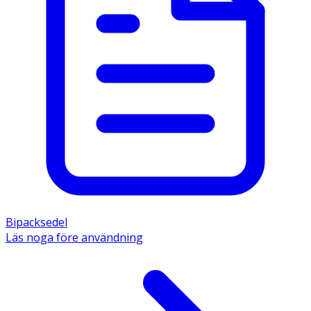
Bipacksedel
Läs noga före användning