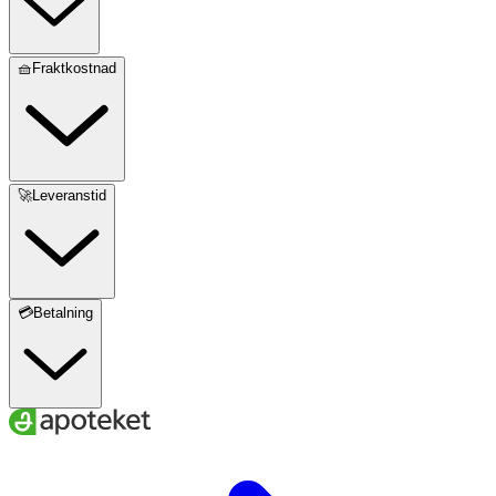
🧺Fraktkostnad
🚀Leveranstid
💳Betalning