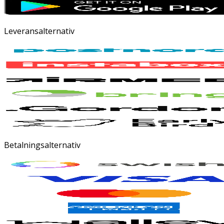
Leveransalternativ
Betalningsalternativ