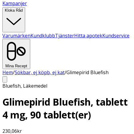
Kampanjer
Kloka Råd
Varumärken
Kundklubb
Tjänster
Hitta apotek
Kundservice
Mina Recept
Hem
/
Sökbar, ej köpb, ej kat
/
Glimepirid Bluefish
Bluefish
,
Läkemedel
Glimepirid Bluefish, tablett
4 mg, 90 tablett(er)
230,06
kr