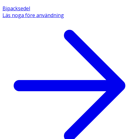
Bipacksedel
Läs noga före användning