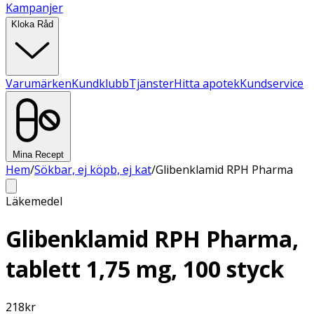
Kampanjer
Kloka Råd
Varumärken
Kundklubb
Tjänster
Hitta apotek
Kundservice
Mina Recept
Hem
/
Sökbar, ej köpb, ej kat
/
Glibenklamid RPH Pharma
Läkemedel
Glibenklamid RPH Pharma,
tablett 1,75 mg, 100 styck
218
kr