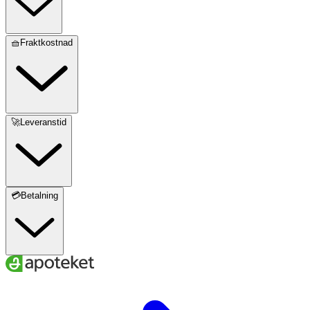
🧺Fraktkostnad
🚀Leveranstid
💳Betalning