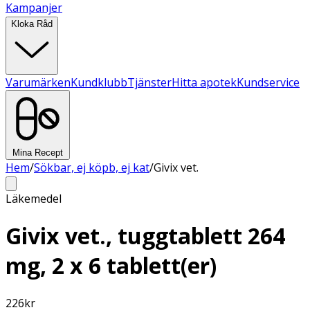
Kampanjer
Kloka Råd
Varumärken
Kundklubb
Tjänster
Hitta apotek
Kundservice
Mina Recept
Hem
/
Sökbar, ej köpb, ej kat
/
Givix vet.
Läkemedel
Givix vet., tuggtablett 264
mg, 2 x 6 tablett(er)
226
kr