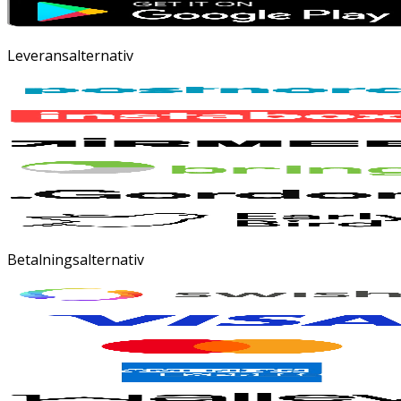
Leveransalternativ
Betalningsalternativ