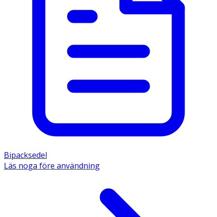
Bipacksedel
Läs noga före användning