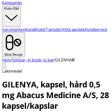
Kampanjer
Kloka Råd
Varumärken
Kundklubb
Tjänster
Hitta apotek
Kundservice
Mina Recept
Hem
/
Sökbar, ej köpb, ej kat
/
GILENYA®
Läkemedel
GILENYA, kapsel, hård 0,5
mg Abacus Medicine A/S, 28
kapsel/kapslar