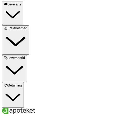
🚚Leverans
🧺Fraktkostnad
🚀Leveranstid
💳Betalning