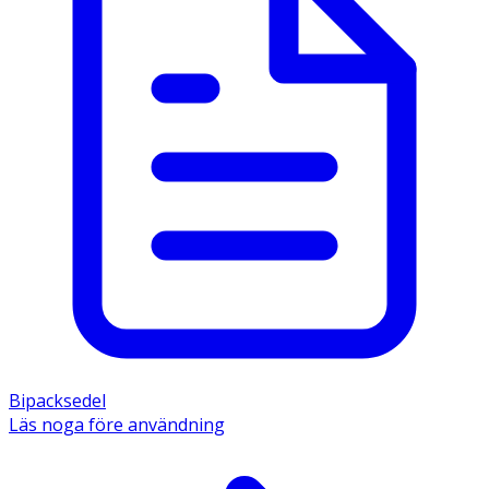
Bipacksedel
Läs noga före användning